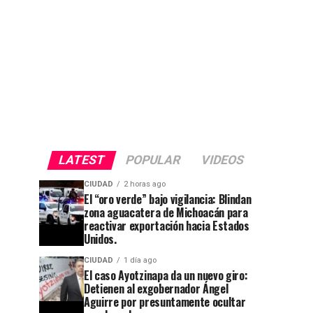
LATEST
POPULAR
VIDEOS
CIUDAD
2 horas ago
El “oro verde” bajo vigilancia: Blindan
zona aguacatera de Michoacán para
reactivar exportación hacia Estados
Unidos.
CIUDAD
1 día ago
El caso Ayotzinapa da un nuevo giro:
Detienen al exgobernador Ángel
Aguirre por presuntamente ocultar