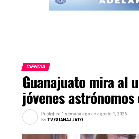
CIENCIA
Guanajuato mira al u
jóvenes astrónomos 
Published
1 semana ago
on
agosto 1, 2026
By
TV GUANAJUATO