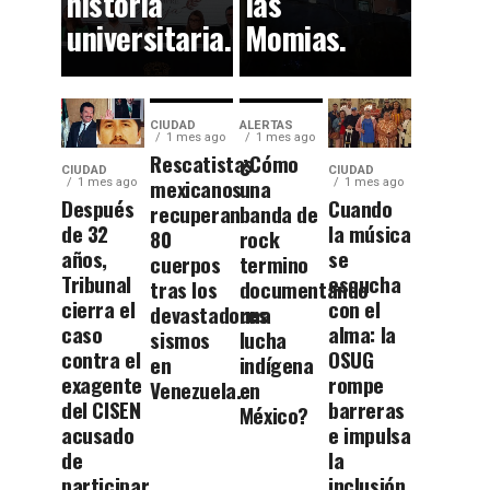
historia
las
universitaria.
Momias.
CIUDAD
ALERTAS
1 mes ago
1 mes ago
Rescatistas
¿Cómo
CIUDAD
CIUDAD
mexicanos
una
1 mes ago
1 mes ago
Después
Cuando
recuperan
banda de
de 32
la música
80
rock
años,
se
cuerpos
termino
Tribunal
escucha
tras los
documentando
cierra el
con el
devastadores
una
caso
alma: la
sismos
lucha
contra el
OSUG
en
indígena
exagente
rompe
Venezuela.
en
del CISEN
barreras
México?
acusado
e impulsa
de
la
participar
inclusión