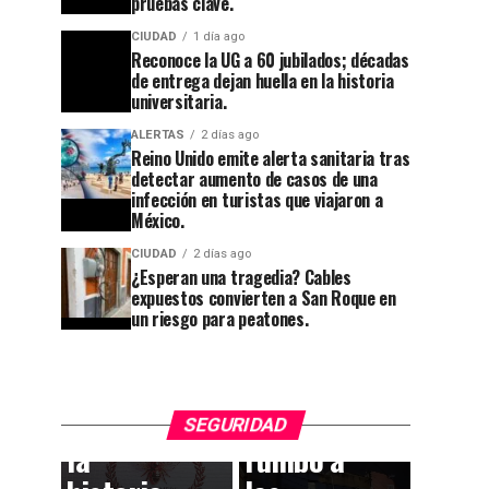
pruebas clave.
CIUDAD
1 día ago
Reconoce la UG a 60 jubilados; décadas
de entrega dejan huella en la historia
CIUDAD
1 semana ago
universitaria.
Guanajuato
CIUDAD
1 día ago
ALERTAS
2 días ago
Reconoce
se
Reino Unido emite alerta sanitaria tras
la UG a
apaga:
detectar aumento de casos de una
infección en turistas que viajaron a
60
denuncian
México.
jubilados;
abandono
CIUDAD
2 días ago
¿Esperan una tragedia? Cables
décadas
en
expuestos convierten a San Roque en
de
Cuesta
un riesgo para peatones.
entrega
China y
dejan
el
huella en
callejón
SEGURIDAD
la
rumbo a