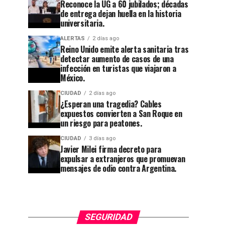
Reconoce la UG a 60 jubilados; décadas
de entrega dejan huella en la historia
CIUDAD
1 semana ago
universitaria.
Guanajuato
CIUDAD
1 día ago
ALERTAS
2 días ago
Reconoce
se
Reino Unido emite alerta sanitaria tras
la UG a
apaga:
detectar aumento de casos de una
infección en turistas que viajaron a
60
denuncian
México.
jubilados;
abandono
CIUDAD
2 días ago
¿Esperan una tragedia? Cables
décadas
en
expuestos convierten a San Roque en
de
Cuesta
un riesgo para peatones.
entrega
China y
CIUDAD
3 días ago
Javier Milei firma decreto para
dejan
el
expulsar a extranjeros que promuevan
huella en
callejón
mensajes de odio contra Argentina.
la
rumbo a
historia
las
universitaria.
Momias.
SEGURIDAD