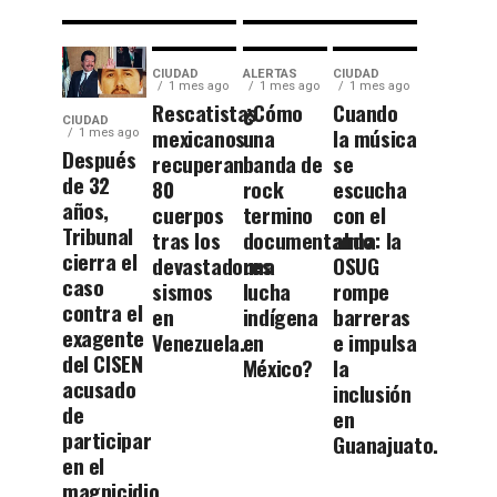
CIUDAD
ALERTAS
CIUDAD
1 mes ago
1 mes ago
1 mes ago
Rescatistas
¿Cómo
Cuando
CIUDAD
mexicanos
una
la música
1 mes ago
Después
recuperan
banda de
se
de 32
80
rock
escucha
años,
cuerpos
termino
con el
Tribunal
tras los
documentando
alma: la
cierra el
devastadores
una
OSUG
caso
sismos
lucha
rompe
contra el
en
indígena
barreras
exagente
Venezuela.
en
e impulsa
del CISEN
México?
la
acusado
inclusión
de
en
participar
Guanajuato.
en el
magnicidio