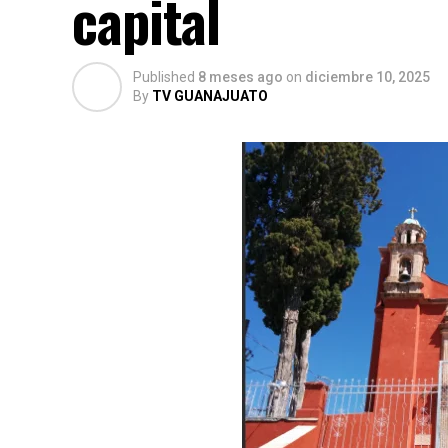
capital
Published
8 meses ago
on
diciembre 10, 2025
By
TV GUANAJUATO