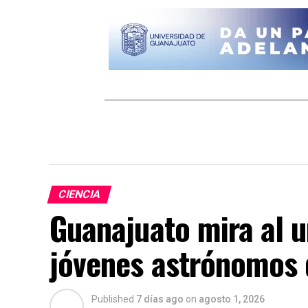
CIENCIA
Guanajuato mira al u
jóvenes astrónomos 
Published
7 días ago
on
agosto 1, 2026