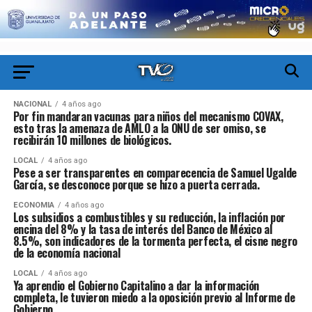
NACIONAL
4 años ago
Por fin mandaran vacunas para niños del mecanismo COVAX,
esto tras la amenaza de AMLO a la ONU de ser omiso, se
recibirán 10 millones de biológicos.
LOCAL
4 años ago
Pese a ser transparentes en comparecencia de Samuel Ugalde
García, se desconoce porque se hizo a puerta cerrada.
ECONOMIA
4 años ago
Los subsidios a combustibles y su reducción, la inflación por
encina del 8% y la tasa de interés del Banco de México al
8.5%, son indicadores de la tormenta perfecta, el cisne negro
de la economía nacional
LOCAL
4 años ago
Ya aprendio el Gobierno Capitalino a dar la información
completa, le tuvieron miedo a la oposición previo al Informe de
Gobierno