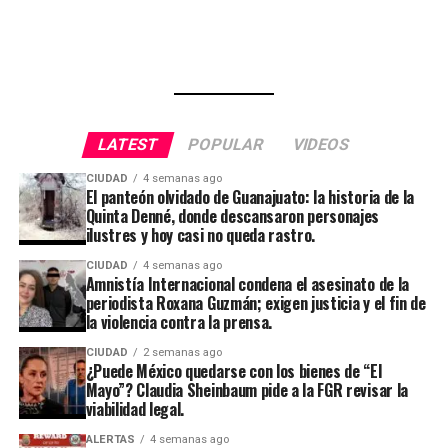
LATEST
POPULAR
VIDEOS
CIUDAD
4 semanas ago
El panteón olvidado de Guanajuato: la historia de la
Quinta Denné, donde descansaron personajes
ilustres y hoy casi no queda rastro.
CIUDAD
4 semanas ago
Amnistía Internacional condena el asesinato de la
periodista Roxana Guzmán; exigen justicia y el fin de
la violencia contra la prensa.
CIUDAD
2 semanas ago
¿Puede México quedarse con los bienes de “El
Mayo”? Claudia Sheinbaum pide a la FGR revisar la
viabilidad legal.
ALERTAS
4 semanas ago