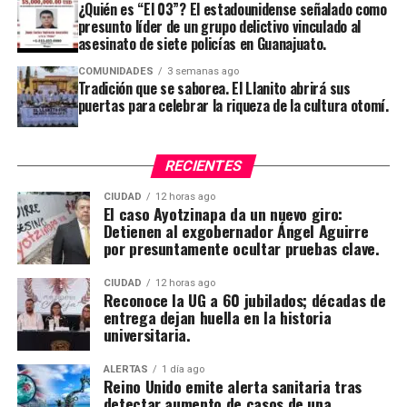
¿Quién es “El 03”? El estadounidense señalado como
presunto líder de un grupo delictivo vinculado al
asesinato de siete policías en Guanajuato.
COMUNIDADES
3 semanas ago
Tradición que se saborea. El Llanito abrirá sus
puertas para celebrar la riqueza de la cultura otomí.
RECIENTES
CIUDAD
12 horas ago
El caso Ayotzinapa da un nuevo giro:
Detienen al exgobernador Ángel Aguirre
por presuntamente ocultar pruebas clave.
CIUDAD
12 horas ago
Reconoce la UG a 60 jubilados; décadas de
entrega dejan huella en la historia
universitaria.
ALERTAS
1 día ago
Reino Unido emite alerta sanitaria tras
detectar aumento de casos de una