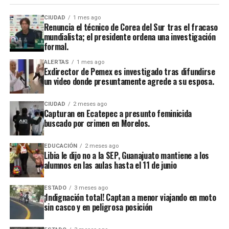
CIUDAD
1 mes ago
Renuncia el técnico de Corea del Sur tras el fracaso
mundialista; el presidente ordena una investigación
formal.
ALERTAS
1 mes ago
Exdirector de Pemex es investigado tras difundirse
un video donde presuntamente agrede a su esposa.
CIUDAD
2 meses ago
Capturan en Ecatepec a presunto feminicida
buscado por crimen en Morelos.
EDUCACIÓN
2 meses ago
Libia le dijo no a la SEP, Guanajuato mantiene a los
alumnos en las aulas hasta el 11 de junio
ESTADO
3 meses ago
¡Indignación total! Captan a menor viajando en moto
sin casco y en peligrosa posición