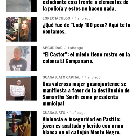
estudiante casi frente a elementos de
la policía y estos no hacen nada.
ESPECTÁCULOS
1 año ago
¿Qué fue de “Lady 100 peso? Aquí te lo
contamos.
SEGURIDAD
1 año ago
“El Castor”: el miedo tiene rostro en la
colonia El Campanario.
GUANAJUATO CAPITAL
1 año ago
Una valerosa mujer guanajuatense se
manifiesta a favor de la destitución de
Samantha Smith como presidenta
municipal
GUANAJUATO
1 año ago
Violencia e inseguridad en Pastita:
joven es asaltado y herido con arma
blanca en el callejón Monte Negro.