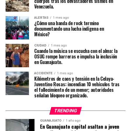
cuerpos tras los devastadores sismos en
Venezuela.
ALERTAS
1 mes ago
¿Cómo una banda de rock termino
documentando una lucha indígena en
México?
CIUDAD
1 mes ago
Cuando la música se escucha con el alma: la
OSUG rompe barreras e impulsa la inclusión
en Guanajuato.
ACCIDENTE
1 mes ago
Kilómetros de caos y tensión en la Celaya-
Juventino Rosas: incendian 10 vehículos tras
el fallecimiento de un menor; autoridades
señalan bloqueo organizado.
TRENDING
GUANAJUATO
1 año ago
En Guanajuato capital asaltan a joven