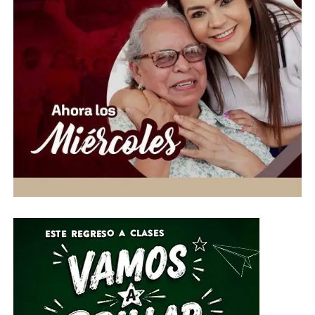
ciudades como León, Irapuato y Celaya, mientras que en
las zonas serranas el ambiente será más fresco, con
mínimas de entre 10 y 12 grados.
En relación con el huracán Genevieve, el especialista
aclaró que, aunque alcanzó la categoría 5, actualmente
se ha debilitado a categoría 4 y continúa alejándose de
las costas mexicanas, por lo que no representa un riesgo
directo para el país. Asimismo, se prevén rachas de
viento de hasta 40 kilómetros por hora entre martes y
miércoles, condiciones que favorecerán tardes y noches
con temperaturas más agradables para los
guanajuatenses.