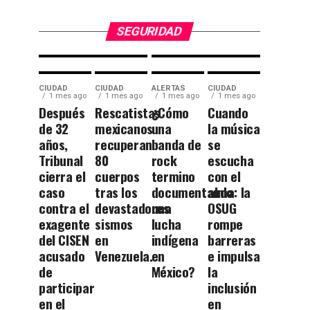
historia
las
universitaria.
Momias.
SEGURIDAD
CIUDAD
CIUDAD
ALERTAS
CIUDAD
1 mes ago
1 mes ago
1 mes ago
1 mes ago
Después
Rescatistas
¿Cómo
Cuando
de 32
mexicanos
una
la música
años,
recuperan
banda de
se
Tribunal
80
rock
escucha
cierra el
cuerpos
termino
con el
caso
tras los
documentando
alma: la
contra el
devastadores
una
OSUG
exagente
sismos
lucha
rompe
del CISEN
en
indígena
barreras
acusado
Venezuela.
en
e impulsa
de
México?
la
participar
inclusión
en el
en