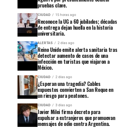
pruebas clave.
CIUDAD
15 horas ago
Reconoce la UG a 60 jubilados; décadas
de entrega dejan huella en la historia
CIUDAD
1 semana ago
universitaria.
Guanajuato
CIUDAD
15 horas ago
ALERTAS
2 días ago
Reconoce
se
Reino Unido emite alerta sanitaria tras
la UG a
apaga:
detectar aumento de casos de una
infección en turistas que viajaron a
60
denuncian
México.
jubilados;
abandono
CIUDAD
2 días ago
¿Esperan una tragedia? Cables
décadas
en
expuestos convierten a San Roque en
de
Cuesta
un riesgo para peatones.
entrega
China y
CIUDAD
3 días ago
Javier Milei firma decreto para
dejan
el
expulsar a extranjeros que promuevan
huella en
callejón
mensajes de odio contra Argentina.
la
rumbo a