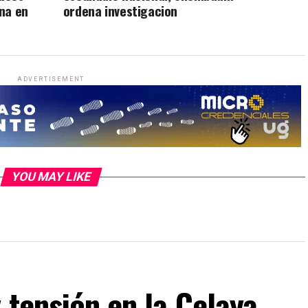
na en
ordena investigacion
ADVERTISEMENT
YOU MAY LIKE
 tensión en la Celaya-