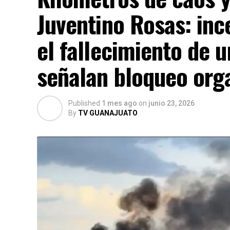
Juventino Rosas: inc
el fallecimiento de 
señalan bloqueo org
Published
1 mes ago
on
junio 23, 2026
By
TV GUANAJUATO