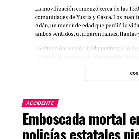
La movilización comenzó cerca de las 15:0
comunidades de Yustis y Gasca. Los manifes
Adán, un menor de edad que perdió la vida 
ambos sentidos, utilizaron ramas, llantas
La situación escaló rápidamente y, a lo 
kilómetros, un total de 10 unidades fueron
encontraban una camioneta de transporte 
de cableado, vehículos particulares y una 
CON
La madre del joven fallecido acusó direct
de lo ocurrido. “Toda la gente del rancho 
ACCIDENTE
mataron, él no hacía nada. Yo solamente qu
Emboscada mortal e
correspondiente, asegurando que existen v
policías estatales pi
Al caer la noche, el conflicto aumentó cua
aproximarse, pero fueron recibidas con pie