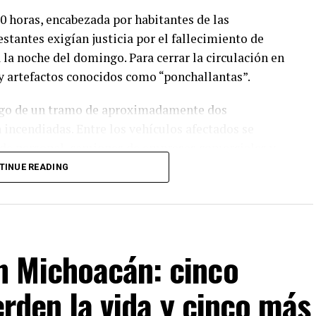
0 horas, encabezada por habitantes de las
tantes exigían justicia por el fallecimiento de
la noche del domingo. Para cerrar la circulación en
 y artefactos conocidos como “ponchallantas”.
largo de un tramo de aproximadamente dos
 incendiadas. Entre los vehículos afectados se
de personal, camiones de empresas comerciales y
motocicleta de reparto.
TINUE READING
amente a elementos estatales de ser responsables
sabe quiénes fueron. Quisiera saber por qué lo
iero justicia”, declaró tras interponer la denuncia
n Michoacán: cinco
ideos y testigos presenciales.
erden la vida y cinco más
ndo varias patrullas estatales intentaron
dras por algunos pobladores, lo que obligó a los