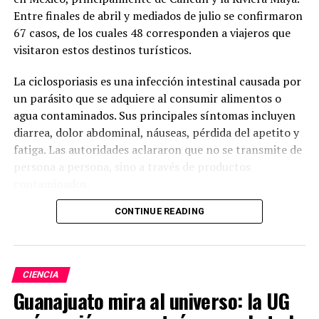
Entre finales de abril y mediados de julio se confirmaron
67 casos, de los cuales 48 corresponden a viajeros que
visitaron estos destinos turísticos.
La ciclosporiasis es una infección intestinal causada por
un parásito que se adquiere al consumir alimentos o
agua contaminados. Sus principales síntomas incluyen
diarrea, dolor abdominal, náuseas, pérdida del apetito y
fatiga. Las autoridades aclararon que no se transmite de
persona a persona, sino a través de productos
contaminados.
CONTINUE READING
Ante el incremento de casos, la Agencia de Seguridad
Sanitaria del Reino Unido inició una investigación para
determinar si existe un origen común de los contagios y
trabaja en coordinación con autoridades mexicanas y el
CIENCIA
sector turístico para identificar la fuente del problema.
Guanajuato mira al universo: la UG
Mientras tanto, recomendó a los viajeros extremar las
medidas de higiene con los alimentos y el agua durante