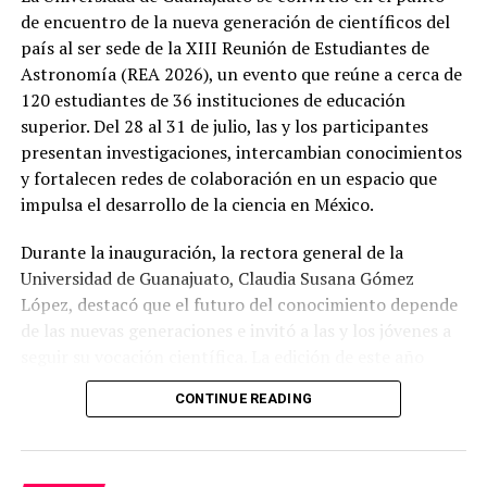
de encuentro de la nueva generación de científicos del
país al ser sede de la XIII Reunión de Estudiantes de
Astronomía (REA 2026), un evento que reúne a cerca de
120 estudiantes de 36 instituciones de educación
superior. Del 28 al 31 de julio, las y los participantes
presentan investigaciones, intercambian conocimientos
y fortalecen redes de colaboración en un espacio que
impulsa el desarrollo de la ciencia en México.
Durante la inauguración, la rectora general de la
Universidad de Guanajuato, Claudia Susana Gómez
López, destacó que el futuro del conocimiento depende
de las nuevas generaciones e invitó a las y los jóvenes a
seguir su vocación científica. La edición de este año
incluye un programa con 85 ponencias, charlas
CONTINUE READING
magistrales y presentación de carteles científicos,
consolidando a la REA como uno de los encuentros
estudiantiles más importantes del país en el ámbito de
la astronomía.