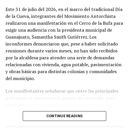
Este 31 de julio del 2026, en el marco del tradicional Día
de la Cueva, integrantes del Movimiento Antorchista
realizaron una manifestación en el Cerro de la Bufa para
exigir una audiencia con la presidenta municipal de
Guanajuato, Samantha Smith Gutiérrez. Los
inconformes denunciaron que, pese a haber solicitado
reuniones durante varios meses, no han sido recibidos
por la alcaldesa para atender una serie de demandas
relacionadas con vivienda, agua potable, pavimentación
y obras básicas para distintas colonias y comunidades
del municipio.
Los manifestantes señalaron que entre las principales
peticiones se encuentra la gestión de un predio para
alrededor de cien familias que buscan acceder a una
vivienda digna, así como la ampliación del sistema de
CONTINUE READING
agua potable en la comunidad de Campuzano. También
solicitaron avanzar en la pavimentación de calles y