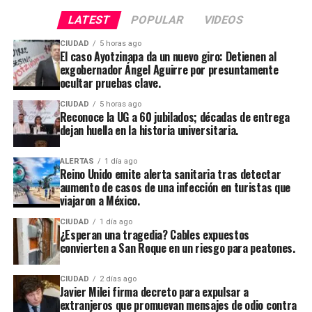
LATEST
POPULAR
VIDEOS
CIUDAD
5 horas ago
El caso Ayotzinapa da un nuevo giro: Detienen al
exgobernador Ángel Aguirre por presuntamente
ocultar pruebas clave.
CIUDAD
5 horas ago
Reconoce la UG a 60 jubilados; décadas de entrega
dejan huella en la historia universitaria.
ALERTAS
1 día ago
Reino Unido emite alerta sanitaria tras detectar
aumento de casos de una infección en turistas que
viajaron a México.
CIUDAD
1 día ago
¿Esperan una tragedia? Cables expuestos
convierten a San Roque en un riesgo para peatones.
CIUDAD
2 días ago
Javier Milei firma decreto para expulsar a
extranjeros que promuevan mensajes de odio contra