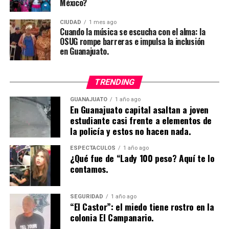
México?
CIUDAD
1 mes ago
Cuando la música se escucha con el alma: la
OSUG rompe barreras e impulsa la inclusión
en Guanajuato.
TRENDING
GUANAJUATO
1 año ago
En Guanajuato capital asaltan a joven
estudiante casi frente a elementos de
la policía y estos no hacen nada.
ESPECTÁCULOS
1 año ago
¿Qué fue de “Lady 100 peso? Aquí te lo
contamos.
SEGURIDAD
1 año ago
“El Castor”: el miedo tiene rostro en la
colonia El Campanario.