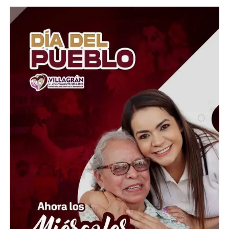
caminos en comunidades como El Zangarro, Molineros,
El Tejabán, El Coyote y la zona de El Cubo, asegurando
que estas obras son indispensables para mejorar la
calidad de vida de cientos de habitantes.
Durante la movilización, los antorchistas insistieron en
que su objetivo es abrir una mesa de diálogo con el
gobierno municipal y encontrar soluciones a sus
demandas. No obstante, advirtieron que, de continuar
sin ser atendidos, mantendrán e intensificarán sus
acciones de protesta hasta lograr una respuesta por
parte de la administración encabezada por Samantha
Smith. La manifestación se desarrolló mientras miles de
personas acudían al tradicional festejo del Día de la
Cueva, uno de los eventos más emblemáticos de
Guanajuato capital.