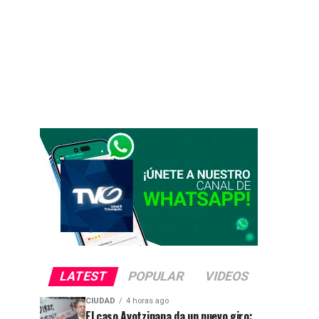
LATEST
POPULAR
VIDEOS
CIUDAD
4 horas ago
El caso Ayotzinapa da un nuevo giro: