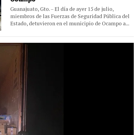
Guanajuato, Gto. – El día de ayer 15 de julio,
miembros de las Fuerzas de Seguridad Pública del
Estado, detuvieron en el municipio de Ocampo a...