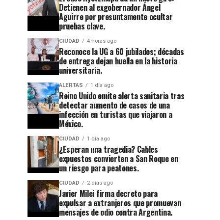
Detienen al exgobernador Ángel
Aguirre por presuntamente ocultar
pruebas clave.
CIUDAD
4 horas ago
Reconoce la UG a 60 jubilados; décadas
de entrega dejan huella en la historia
universitaria.
ALERTAS
1 día ago
Reino Unido emite alerta sanitaria tras
detectar aumento de casos de una
infección en turistas que viajaron a
México.
CIUDAD
1 día ago
¿Esperan una tragedia? Cables
expuestos convierten a San Roque en
un riesgo para peatones.
CIUDAD
2 días ago
Javier Milei firma decreto para
expulsar a extranjeros que promuevan
mensajes de odio contra Argentina.