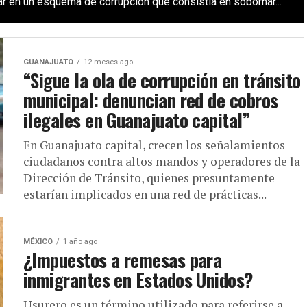
ar en un esquema de corrupción que consistía en sobornar...
GUANAJUATO
12 meses ago
“Sigue la ola de corrupción en tránsito
municipal: denuncian red de cobros
ilegales en Guanajuato capital”
En Guanajuato capital, crecen los señalamientos
ciudadanos contra altos mandos y operadores de la
Dirección de Tránsito, quienes presuntamente
estarían implicados en una red de prácticas...
MÉXICO
1 año ago
¿Impuestos a remesas para
inmigrantes en Estados Unidos?
Usurero es un término utilizado para referirse a