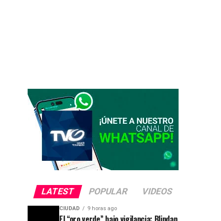
LATEST
POPULAR
VIDEOS
CIUDAD
9 horas ago
El “oro verde” bajo vigilancia: Blindan