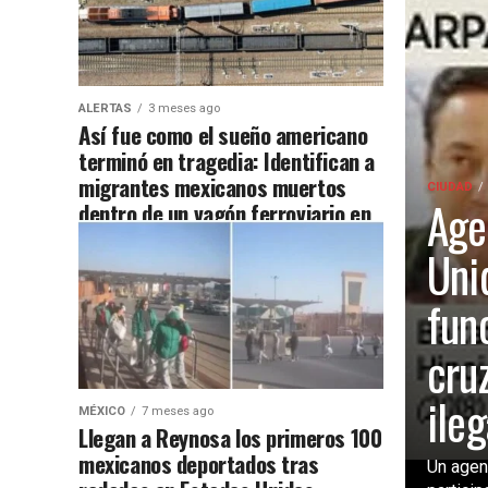
ALERTAS
3 meses ago
Así fue como el sueño americano
terminó en tragedia: Identifican a
migrantes mexicanos muertos
CIUDAD
Age
dentro de un vagón ferroviario en
Texas
Uni
fun
cru
ileg
MÉXICO
7 meses ago
Llegan a Reynosa los primeros 100
mexicanos deportados tras
Un agen