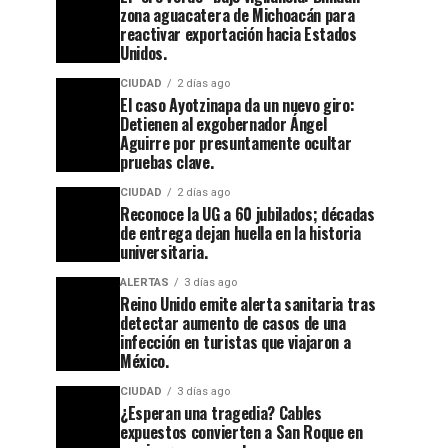
zona aguacatera de Michoacán para
reactivar exportación hacia Estados
Unidos.
CIUDAD
2 días ago
El caso Ayotzinapa da un nuevo giro:
Detienen al exgobernador Ángel
Aguirre por presuntamente ocultar
pruebas clave.
CIUDAD
2 días ago
Reconoce la UG a 60 jubilados; décadas
de entrega dejan huella en la historia
universitaria.
ALERTAS
3 días ago
Reino Unido emite alerta sanitaria tras
detectar aumento de casos de una
infección en turistas que viajaron a
México.
CIUDAD
3 días ago
¿Esperan una tragedia? Cables
expuestos convierten a San Roque en