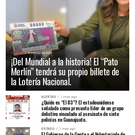
CIUDAD
4 semanas ago
¡Del Mundial a la historia! El “Pato
Merlín” tendrá su propio billete de
la Lotería Nacional.
ALERTAS
1 mes ago
¿Quién es “El 03”? El estadounidense
señalado como presunto líder de un grupo
delictivo vinculado al asesinato de siete
policías en Guanajuato.
ESTADO
1 mes ago
El Gobierno de la Gente y el Voluntariado de