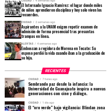
CIUDAD
4 semanas ago
El Internado Ignacio Ramírez: el lugar donde miles
de niños aprendieron disciplina y hoy solo viven los
recuerdos.
CIUDAD
2 semanas ago
Aspirantes a la UNAM exigen repetir examen de
admisión de forma presencial tras presuntas
trampas en línea.
ALERTAS
4 semanas ago
Emboscan a regidora de Morena en Tecate: Su
esposo perdió la vida cuando iban a la graduación de
su hija.
RECIENTES
CIUDAD
7 horas ago
Sembrando paz desde la infancia: la
Universidad de Guanajuato inspira a nuevas
generaciones con cine y diálogo.
CIUDAD
1 día ago
El “oro verde” bajo vigilancia: Blindan zona