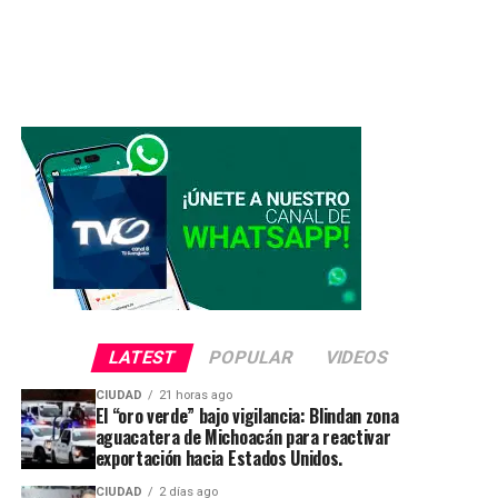
LATEST
POPULAR
VIDEOS
CIUDAD
21 horas ago
El “oro verde” bajo vigilancia: Blindan zona
aguacatera de Michoacán para reactivar
exportación hacia Estados Unidos.
CIUDAD
2 días ago