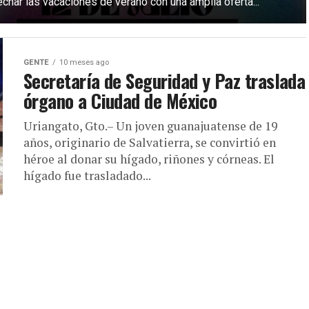
char las vacaciones de verano con una amplia oferta...
GENTE
10 meses ago
Secretaría de Seguridad y Paz traslada
órgano a Ciudad de México
Uriangato, Gto.– Un joven guanajuatense de 19
años, originario de Salvatierra, se convirtió en
héroe al donar su hígado, riñones y córneas. El
hígado fue trasladado...