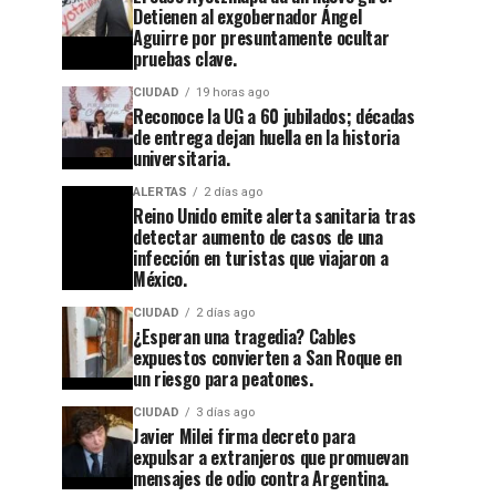
Detienen al exgobernador Ángel
Aguirre por presuntamente ocultar
pruebas clave.
CIUDAD
19 horas ago
Reconoce la UG a 60 jubilados; décadas
de entrega dejan huella en la historia
universitaria.
ALERTAS
2 días ago
Reino Unido emite alerta sanitaria tras
detectar aumento de casos de una
infección en turistas que viajaron a
México.
CIUDAD
2 días ago
¿Esperan una tragedia? Cables
expuestos convierten a San Roque en
un riesgo para peatones.
CIUDAD
3 días ago
Javier Milei firma decreto para
expulsar a extranjeros que promuevan
mensajes de odio contra Argentina.