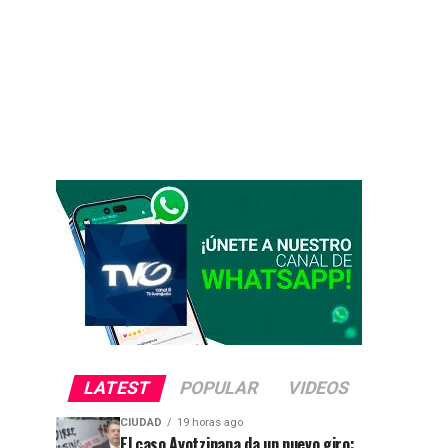
LATEST
POPULAR
VIDEOS
CIUDAD
19 horas ago
El caso Ayotzinapa da un nuevo giro: