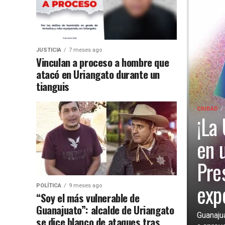
JUSTICIA
7 meses ago
Vinculan a proceso a hombre que
atacó en Uriangato durante un
tianguis
CIUDAD
¡La
en 
Pre
exp
POLÍTICA
9 meses ago
“Soy el más vulnerable de
Guanajuato”: alcalde de Uriangato
Guanajua
se dice blanco de ataques tras