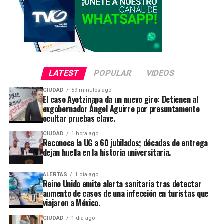
LATEST
POPULAR
VIDEOS
CIUDAD
59 minutos ago
El caso Ayotzinapa da un nuevo giro: Detienen al
exgobernador Ángel Aguirre por presuntamente
ocultar pruebas clave.
CIUDAD
1 hora ago
Reconoce la UG a 60 jubilados; décadas de entrega
dejan huella en la historia universitaria.
ALERTAS
1 día ago
Reino Unido emite alerta sanitaria tras detectar
aumento de casos de una infección en turistas que
viajaron a México.
CIUDAD
1 día ago