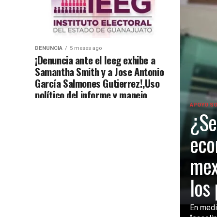
DENUNCIA
5 meses ago
¡Denuncia ante el Ieeg exhibe a
Samantha Smith y a Jose Antonio
García Salmones Gutierrez!,Uso
político del informe y manejo
cuestionado de recursos públicos.
APOYO SO
¿Se
eco
mex
los
En medio