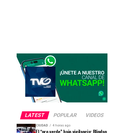
LATEST
POPULAR
VIDEOS
CIUDAD
4 horas ago
El “oro verde” bajo vigilancia: Blindan