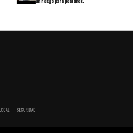
un riesgo para peatones.
LOCAL
SEGURIDAD