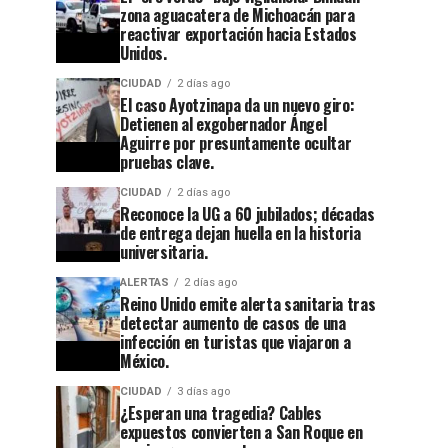
zona aguacatera de Michoacán para
reactivar exportación hacia Estados
Unidos.
CIUDAD
2 días ago
El caso Ayotzinapa da un nuevo giro:
Detienen al exgobernador Ángel
Aguirre por presuntamente ocultar
pruebas clave.
CIUDAD
2 días ago
Reconoce la UG a 60 jubilados; décadas
de entrega dejan huella en la historia
universitaria.
ALERTAS
2 días ago
Reino Unido emite alerta sanitaria tras
detectar aumento de casos de una
infección en turistas que viajaron a
México.
CIUDAD
3 días ago
¿Esperan una tragedia? Cables
expuestos convierten a San Roque en