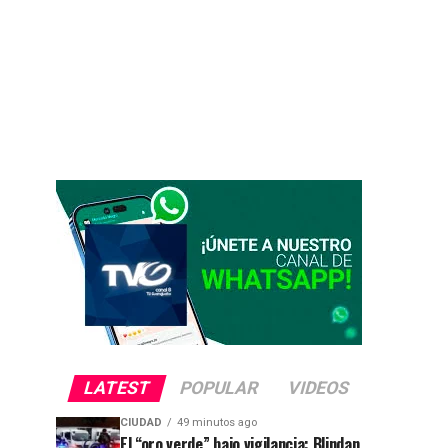
LATEST
POPULAR
VIDEOS
CIUDAD
49 minutos ago
El “oro verde” bajo vigilancia: Blindan