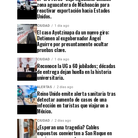
zona aguacatera de Michoacán para
reactivar exportación hacia Estados
Unidos.
CIUDAD
1 día ago
El caso Ayotzinapa da un nuevo giro:
Detienen al exgobernador Ángel
Aguirre por presuntamente ocultar
pruebas clave.
CIUDAD
1 día ago
Reconoce la UG a 60 jubilados; décadas
de entrega dejan huella en la historia
universitaria.
ALERTAS
2 días ago
Reino Unido emite alerta sanitaria tras
detectar aumento de casos de una
infección en turistas que viajaron a
México.
CIUDAD
2 días ago
¿Esperan una tragedia? Cables
expuestos convierten a San Roque en