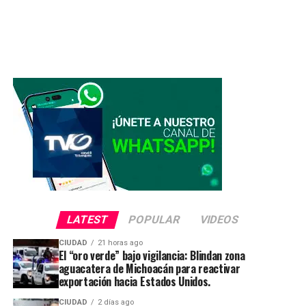
LATEST
POPULAR
VIDEOS
CIUDAD
21 horas ago
El “oro verde” bajo vigilancia: Blindan zona
aguacatera de Michoacán para reactivar
exportación hacia Estados Unidos.
CIUDAD
2 días ago