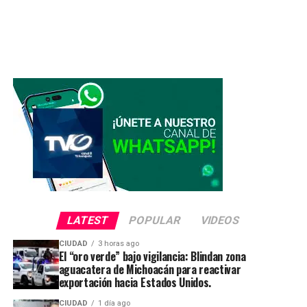
LATEST
POPULAR
VIDEOS
CIUDAD
3 horas ago
El “oro verde” bajo vigilancia: Blindan zona
aguacatera de Michoacán para reactivar
exportación hacia Estados Unidos.
CIUDAD
1 día ago